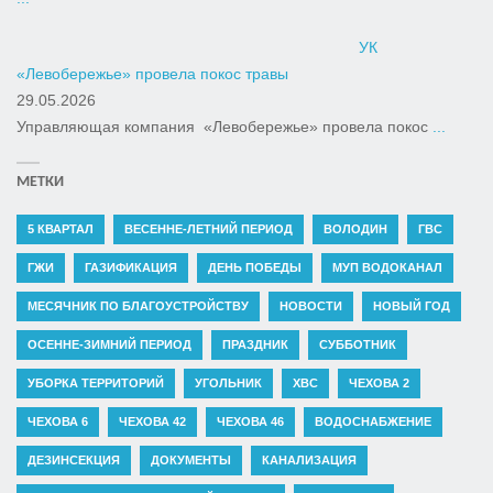
УК
«Левобережье» провела покос травы
29.05.2026
Управляющая компания «Левобережье» провела покос
...
МЕТКИ
5 КВАРТАЛ
ВЕСЕННЕ-ЛЕТНИЙ ПЕРИОД
ВОЛОДИН
ГВС
ГЖИ
ГАЗИФИКАЦИЯ
ДЕНЬ ПОБЕДЫ
МУП ВОДОКАНАЛ
МЕСЯЧНИК ПО БЛАГОУСТРОЙСТВУ
НОВОСТИ
НОВЫЙ ГОД
ОСЕННЕ-ЗИМНИЙ ПЕРИОД
ПРАЗДНИК
СУББОТНИК
УБОРКА ТЕРРИТОРИЙ
УГОЛЬНИК
ХВС
ЧЕХОВА 2
ЧЕХОВА 6
ЧЕХОВА 42
ЧЕХОВА 46
ВОДОСНАБЖЕНИЕ
ДЕЗИНСЕКЦИЯ
ДОКУМЕНТЫ
КАНАЛИЗАЦИЯ