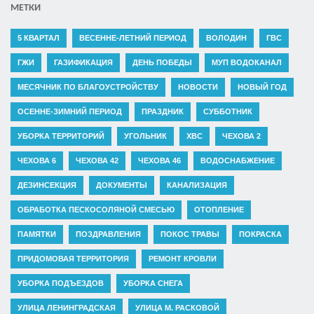
МЕТКИ
5 КВАРТАЛ
ВЕСЕННЕ-ЛЕТНИЙ ПЕРИОД
ВОЛОДИН
ГВС
ГЖИ
ГАЗИФИКАЦИЯ
ДЕНЬ ПОБЕДЫ
МУП ВОДОКАНАЛ
МЕСЯЧНИК ПО БЛАГОУСТРОЙСТВУ
НОВОСТИ
НОВЫЙ ГОД
ОСЕННЕ-ЗИМНИЙ ПЕРИОД
ПРАЗДНИК
СУББОТНИК
УБОРКА ТЕРРИТОРИЙ
УГОЛЬНИК
ХВС
ЧЕХОВА 2
ЧЕХОВА 6
ЧЕХОВА 42
ЧЕХОВА 46
ВОДОСНАБЖЕНИЕ
ДЕЗИНСЕКЦИЯ
ДОКУМЕНТЫ
КАНАЛИЗАЦИЯ
ОБРАБОТКА ПЕСКОСОЛЯНОЙ СМЕСЬЮ
ОТОПЛЕНИЕ
ПАМЯТКИ
ПОЗДРАВЛЕНИЯ
ПОКОС ТРАВЫ
ПОКРАСКА
ПРИДОМОВАЯ ТЕРРИТОРИЯ
РЕМОНТ КРОВЛИ
УБОРКА ПОДЪЕЗДОВ
УБОРКА СНЕГА
УЛИЦА ЛЕНИНГРАДСКАЯ
УЛИЦА М. РАСКОВОЙ