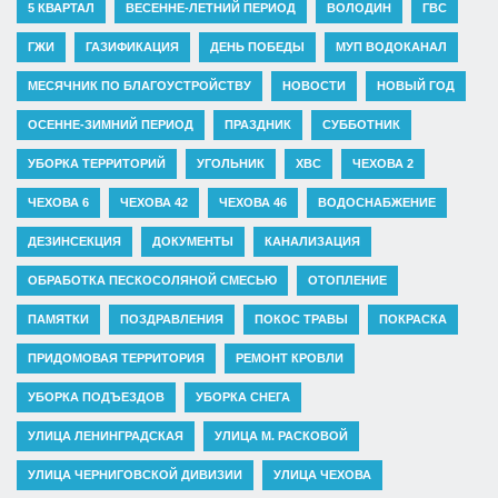
5 КВАРТАЛ
ВЕСЕННЕ-ЛЕТНИЙ ПЕРИОД
ВОЛОДИН
ГВС
ГЖИ
ГАЗИФИКАЦИЯ
ДЕНЬ ПОБЕДЫ
МУП ВОДОКАНАЛ
МЕСЯЧНИК ПО БЛАГОУСТРОЙСТВУ
НОВОСТИ
НОВЫЙ ГОД
ОСЕННЕ-ЗИМНИЙ ПЕРИОД
ПРАЗДНИК
СУББОТНИК
УБОРКА ТЕРРИТОРИЙ
УГОЛЬНИК
ХВС
ЧЕХОВА 2
ЧЕХОВА 6
ЧЕХОВА 42
ЧЕХОВА 46
ВОДОСНАБЖЕНИЕ
ДЕЗИНСЕКЦИЯ
ДОКУМЕНТЫ
КАНАЛИЗАЦИЯ
ОБРАБОТКА ПЕСКОСОЛЯНОЙ СМЕСЬЮ
ОТОПЛЕНИЕ
ПАМЯТКИ
ПОЗДРАВЛЕНИЯ
ПОКОС ТРАВЫ
ПОКРАСКА
ПРИДОМОВАЯ ТЕРРИТОРИЯ
РЕМОНТ КРОВЛИ
УБОРКА ПОДЪЕЗДОВ
УБОРКА СНЕГА
УЛИЦА ЛЕНИНГРАДСКАЯ
УЛИЦА М. РАСКОВОЙ
УЛИЦА ЧЕРНИГОВСКОЙ ДИВИЗИИ
УЛИЦА ЧЕХОВА