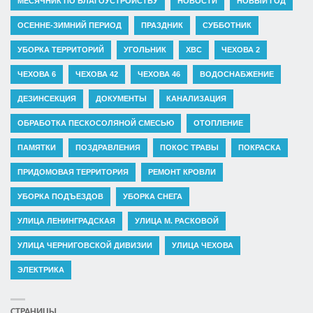
МЕСЯЧНИК ПО БЛАГОУСТРОЙСТВУ
НОВОСТИ
НОВЫЙ ГОД
ОСЕННЕ-ЗИМНИЙ ПЕРИОД
ПРАЗДНИК
СУББОТНИК
УБОРКА ТЕРРИТОРИЙ
УГОЛЬНИК
ХВС
ЧЕХОВА 2
ЧЕХОВА 6
ЧЕХОВА 42
ЧЕХОВА 46
ВОДОСНАБЖЕНИЕ
ДЕЗИНСЕКЦИЯ
ДОКУМЕНТЫ
КАНАЛИЗАЦИЯ
ОБРАБОТКА ПЕСКОСОЛЯНОЙ СМЕСЬЮ
ОТОПЛЕНИЕ
ПАМЯТКИ
ПОЗДРАВЛЕНИЯ
ПОКОС ТРАВЫ
ПОКРАСКА
ПРИДОМОВАЯ ТЕРРИТОРИЯ
РЕМОНТ КРОВЛИ
УБОРКА ПОДЪЕЗДОВ
УБОРКА СНЕГА
УЛИЦА ЛЕНИНГРАДСКАЯ
УЛИЦА М. РАСКОВОЙ
УЛИЦА ЧЕРНИГОВСКОЙ ДИВИЗИИ
УЛИЦА ЧЕХОВА
ЭЛЕКТРИКА
СТРАНИЦЫ