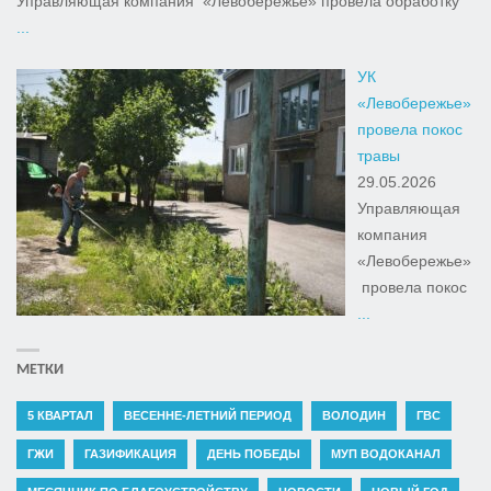
Управляющая компания «Левобережье» провела обработку
...
УК
«Левобережье»
провела покос
травы
29.05.2026
Управляющая
компания
«Левобережье»
провела покос
...
МЕТКИ
5 КВАРТАЛ
ВЕСЕННЕ-ЛЕТНИЙ ПЕРИОД
ВОЛОДИН
ГВС
ГЖИ
ГАЗИФИКАЦИЯ
ДЕНЬ ПОБЕДЫ
МУП ВОДОКАНАЛ