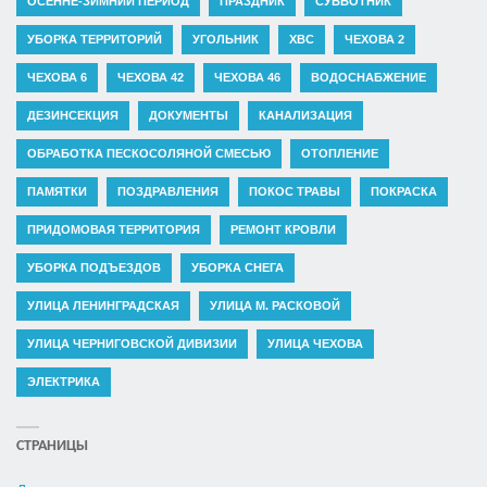
ОСЕННЕ-ЗИМНИЙ ПЕРИОД
ПРАЗДНИК
СУББОТНИК
УБОРКА ТЕРРИТОРИЙ
УГОЛЬНИК
ХВС
ЧЕХОВА 2
ЧЕХОВА 6
ЧЕХОВА 42
ЧЕХОВА 46
ВОДОСНАБЖЕНИЕ
ДЕЗИНСЕКЦИЯ
ДОКУМЕНТЫ
КАНАЛИЗАЦИЯ
ОБРАБОТКА ПЕСКОСОЛЯНОЙ СМЕСЬЮ
ОТОПЛЕНИЕ
ПАМЯТКИ
ПОЗДРАВЛЕНИЯ
ПОКОС ТРАВЫ
ПОКРАСКА
ПРИДОМОВАЯ ТЕРРИТОРИЯ
РЕМОНТ КРОВЛИ
УБОРКА ПОДЪЕЗДОВ
УБОРКА СНЕГА
УЛИЦА ЛЕНИНГРАДСКАЯ
УЛИЦА М. РАСКОВОЙ
УЛИЦА ЧЕРНИГОВСКОЙ ДИВИЗИИ
УЛИЦА ЧЕХОВА
ЭЛЕКТРИКА
СТРАНИЦЫ