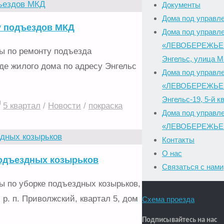
Документы
Дома под управл
у подъездов МКД
Дома под управл
«ЛЕВОБЕРЕЖЬЕ» 
ы по ремонту подъезда
Энгельс, улица 
де жилого дома по адресу Энгельс
Дома под управл
«ЛЕВОБЕРЕЖЬЕ»
Энгельс-19, 5-й к
5 квартал
/
Новости
/
покраска
Дома под управл
«ЛЕВОБЕРЕЖЬЕ»
Контакты
О нас
подъездных козырьков
Связаться с нами
 по уборке подъездных козырьков,
р. п. Приволжский, квартал 5, дом
Схема проезда
Подписывайтесь на нас