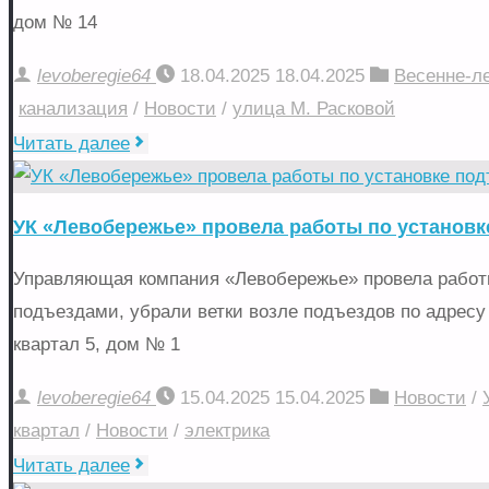
оказала
дом № 14
помощь
levoberegie64
18.04.2025
18.04.2025
Весенне-л
городскому
канализация
/
Новости
/
улица М. Расковой
хозяйству"
"Провели
Читать далее
замену
канализационных
УК «Левобережье» провела работы по установ
лежаков"
Управляющая компания «Левобережье» провела работы
подъездами, убрали ветки возле подъездов по адресу 
квартал 5, дом № 1
levoberegie64
15.04.2025
15.04.2025
Новости
/
квартал
/
Новости
/
электрика
"УК
Читать далее