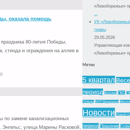
«Левобережье» п
...
ды, оказала помощь
УК «Левобережье
травы
29.05.2026
праздника 80-летия Победы,
Управляющая ко
к, стенда и ограждения на аллее в
«Левобережье» п
Метки
ки
5 квартал
Весе
период
ГВС
Володин
Г
Победы
МУП Водоканал
Месячн
Новости
Новый го
ы по замене канализационных
период
Праздник
Субб
г. Энгельс, улица Марины Расковой,