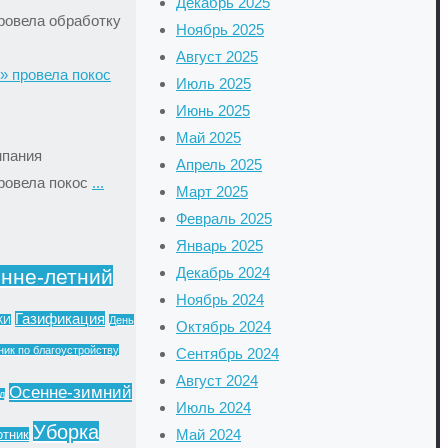
Декабрь 2025
ровела обработку
Ноябрь 2025
Август 2025
» провела покос
Июль 2025
Июнь 2025
Май 2025
мпания
Апрель 2025
ровела покос
...
Март 2025
Февраль 2025
Январь 2025
Декабрь 2024
нне-летний
Ноябрь 2024
Газификация
ЖИ
День
Октябрь 2024
ик по благоустройству
Сентябрь 2024
Август 2024
Осенне-зимний
д
Июль 2024
Уборка
Май 2024
отник