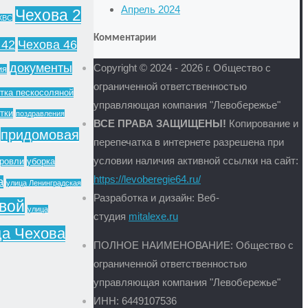
Апрель 2024
Чехова 2
ХВС
Комментарии
 42
Чехова 46
документы
Copyright © 2024 - 2026 г. Общество с
ия
ограниченной ответственностью
тка пескосоляной
управляющая компания "Левобережье"
тки
поздравления
ВСЕ ПРАВА ЗАЩИЩЕНЫ!
Копирование и
придомовая
перепечатка в интернете разрешена при
условии наличия активной ссылки на сайт:
кровли
уборка
https://levoberegie64.ru/
а
улица Ленинградская
Разработка и дизайн: Веб-
овой
улица
студия
mitalexe.ru
ца Чехова
ПОЛНОЕ НАИМЕНОВАНИЕ: Общество с
ограниченной ответственностью
управляющая компания "Левобережье"
ИНН: 6449107536