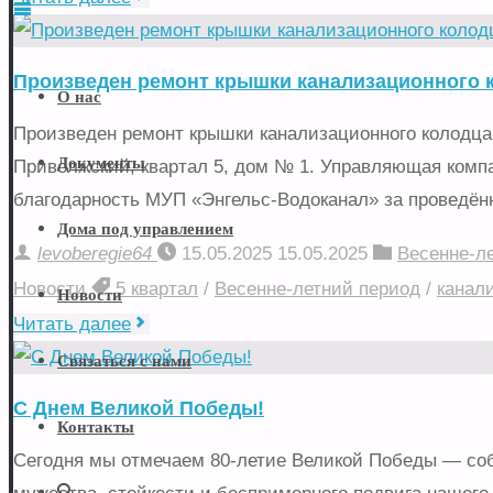
Управляющая
уборка
компания
подъездов
Skip
Произведен ремонт крышки канализационного 
"Левобережье"
и
О нас
to
придомовой
Произведен ремонт крышки канализационного колодца 
Общество
content
территории
Документы
Приволжский, квартал 5, дом № 1. Управляющая комп
с
МКД"
благодарность МУП «Энгельс-Водоканал» за проведён
Ограниченной
Дома под управлением
Ответственностью
levoberegie64
15.05.2025
15.05.2025
Весенне-л
УК
Новости
5 квартал
/
Весенне-летний период
/
канал
Новости
"Левобережье"
"Произведен
Читать далее
ремонт
Связаться с нами
крышки
С Днем Великой Победы!
канализационного
Контакты
колодца"
Сегодня мы отмечаем 80-летие Великой Победы — соб
Search