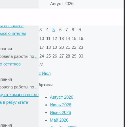
Август 2026
мпания
Пн
Вт
Ср
Чт
Пт
Сб
Вс
ровела работы по
...
1
2
ы по замене
3
4
5
6
7
8
9
выключателей
10
11
12
13
14
15
16
17
18
19
20
21
22
23
мпания
24
25
26
27
28
29
30
ровела работы по
...
х остатков
31
« Июл
мпания
Архивы
ровела работы по
...
у от комаров после
Август 2026
 в результате
Июль 2026
Июнь 2026
Май 2026
мпания