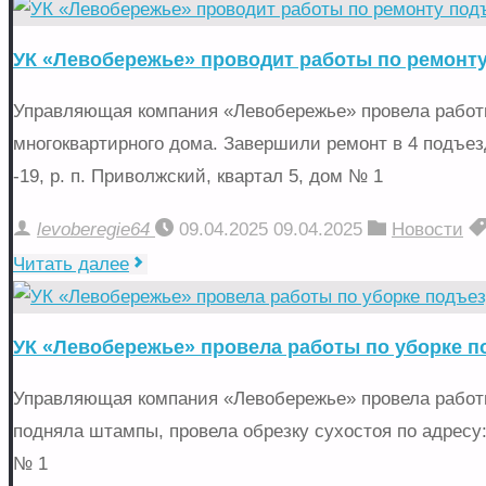
«Левобережье»
провела
УК «Левобережье» проводит работы по ремонт
работы
по
Управляющая компания «Левобережье» провела работ
установке
многоквартирного дома. Завершили ремонт в 4 подъез
подъездных
-19, р. п. Приволжский, квартал 5, дом № 1
светильников"
levoberegie64
09.04.2025
09.04.2025
Новости
"УК
Читать далее
«Левобережье»
проводит
УК «Левобережье» провела работы по уборке 
работы
по
Управляющая компания «Левобережье» провела работы
ремонту
подняла штампы, провела обрезку сухостоя по адресу: 
подъездов
№ 1