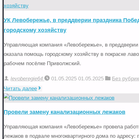
провела
ремонт
УК Левобережье, в преддверии праздника Побе
канализационного
городскому хозяйству
стояка"
Управляющая компания «Левобережье», в преддверии 
оказала помощь городскому хозяйству в покраске лаво
рабочем посёлке Приволжский.
levoberegie64
01.05.2025
01.05.2025
Без рубри
"УК
Читать далее
Левобережье,
в
Провели замену канализационных лежаков
преддверии
праздника
Управляющая компания «Левобережье» провела работ
Победы,
лежаков в подвале многоквартирного дома по адресу: 