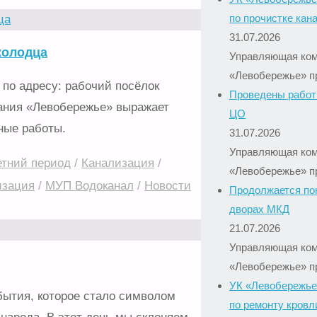
по прочистке кан
31.07.2026
колодца
Управляющая ко
«Левобережье» п
по адресу: рабочий посёлок
Проведены работ
ания «Левобережье» выражает
ЦО
ные работы.
31.07.2026
Управляющая ко
етний период
/
Канализация
/
«Левобережье» п
изация
/
МУП Водоканал
/
Новости
Продолжается по
дворах МКД
21.07.2026
Управляющая ко
«Левобережье» п
УК «Левобережье
ытия, которое стало символом
по ремонту кровл