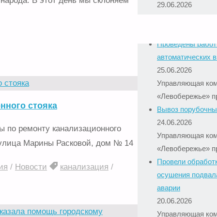
 народа. В этот день мы склоняем
29.06.2026
Управляющая ко
«Левобережье» п
День Победы
/
поздравления
/
Проведены работ
автоматических 
25.06.2026
Управляющая ко
«Левобережье» п
нного стояка
Вывоз порубочны
24.06.2026
ы по ремонту канализационного
Управляющая ко
, улица Марины Расковой, дом № 14
«Левобережье» п
Провели обработк
ия
/
Новости
канализация
/
осушения подвала
аварии
20.06.2026
Управляющая ко