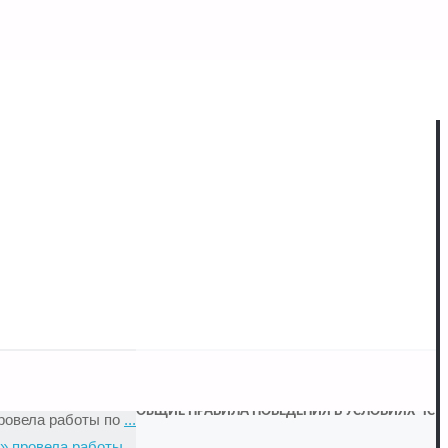
Search
Search
for:
Что важно сделать при обнаружении БПЛА?
 по поднятию
(Нажми на баннер)
мпания
ПАМЯТКА О ПРАВИЛАХ ПОЛЬЗОВАНИЯ
ровела работы по
...
СИСТЕМОЙ КАНАЛИЗАЦИИ (НАЖМИ НА
по освещение
БАННЕР)
мпания
ОБЩИЕ ПРАВИЛА ПОВЕДЕНИЯ В УСЛОВИЯХ ЧС
ровела работы по
...
» провела работы