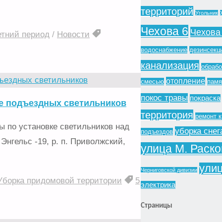
территорий
Угольник
Чехова 6
Чехова
етний период
/
Новости
водоснабжение
дезинсекц
канализация
обрабо
отопление
смесью
памя
покос травы
покраска
ке подъездных светильников
территория
ремонт 
 по установке светильников над
уборка снег
подъездов
Энгельс -19, р. п. Приволжский,
улица М. Раск
ули
Черниговской дивизии
Уборка придомовой территории
5
электрика
Страницы