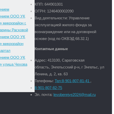
КПП: 644901001
ением
ОГРН: 1246400002090
ением ООО УК
Вид деятельности: Управление
микрорайон г.
эксплуатацией жилого фонда за
Марины Расковой
вознаграждение или на договорной
ением ООО УК
основе (код по ОКВЭД 68.32.1)
 микрорайон
Контактные данные
вартал
ением ООО УК
Адрес: 413100, Саратовская
 улица Чехова
область, Энгельсский р-н, г Энгельс, ул
Ленина, д. 2, кв. 6
3
Телефоны:
Тел:
8-901-807-81-41
,
8-901-807-82-75
Эл. почта:
levoberejye2024@mail.ru