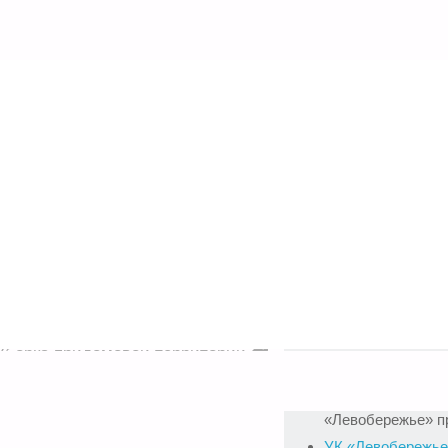
Последние новости
Провели работы и
рритории МКД
штама
05.08.2026
вые уборки подъездов и
Управляющая ко
п. Приволжский. Уборки были
«Левобережье» п
а, дома № 2. 6, 42, …
Провели работы 
подвала
Уборка придомовой территории
05.08.2026
ерриторий
/
Чехова 2
/
Чехова 42
/
Управляющая ко
«Левобережье» п
УК «Левобережье