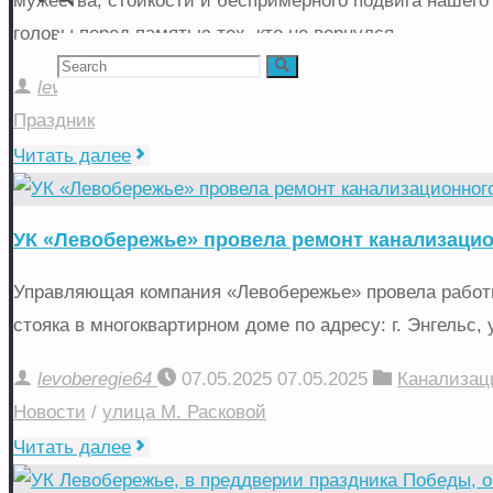
мужества, стойкости и беспримерного подвига нашего
головы перед памятью тех, кто не вернулся …
Search
Search
levoberegie64
09.05.2025
09.05.2025
Новости
Праздник
for:
"С
Читать далее
Днем
Великой
УК «Левобережье» провела ремонт канализацио
Победы!"
Управляющая компания «Левобережье» провела работ
стояка в многоквартирном доме по адресу: г. Энгельс
levoberegie64
07.05.2025
07.05.2025
Канализац
Новости
/
улица М. Расковой
"УК
Читать далее
«Левобережье»